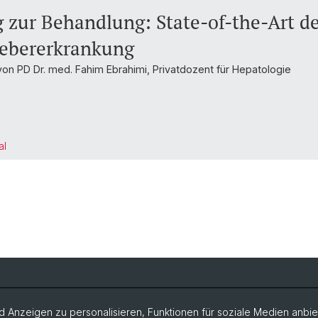
 zur Behandlung: State-of-the-Art de
lebererkrankung
 von PD Dr. med. Fahim Ebrahimi, Privatdozent für Hepatologie
al
Universitätskinderspital beider Basel
Institut 
 Anzeigen zu personalisieren, Funktionen für soziale Medien anbiet