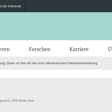
tende Dekanat
eren
Forschen
Karriere
Ü
ng: State-of-the-Art der nicht-alkoholischen Fettlebererkrankung
Zahnmedizin
Departement Klinische Forschung
Mentoring
Termine
Sport,
Depart
Doctor
Kooper
Gesund
Biomedical Engineering
Habilitation / Titularprofessur
Geschichte
Berufu
Alumni
ng
Department of Public Health
asse 2, 4051 Basel, Aula