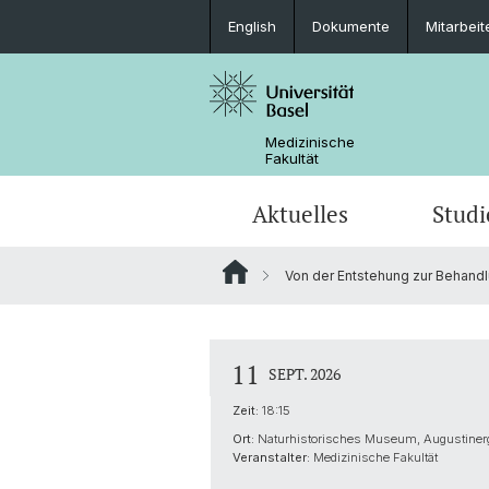
English
Dokumente
Mitarbei
Medizinische
Fakultät
Aktuelles
Studi
Von der Entstehung zur Behandlu
Humanmedizin
Departement Biomedizin
Nachwuchs
Organisation
Pflegewissenschaft
Fort- und Weiterbildung
Anatomisches Museum
11
SEPT. 2026
Department of Biomedical Engineeri
Zeit:
18:15
Ort:
Naturhistorisches Museum, Augustinerg
Veranstalter:
Medizinische Fakultät