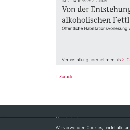
HABILITATIONSVORLESUNG
Von der Entstehung
alkoholischen Fett
Öffentliche Habilitationsvorlesung
Veranstaltung übernehmen als
iC
Zurück
Quick Links
Universität Basel
Wir verwenden Cookies, um Inhalte und