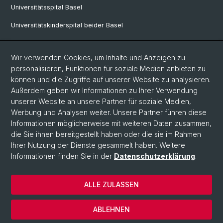
Universitätsspital Basel
Universitätskinderspital beider Basel
Universitäre Psychiatrische Kliniken
Wir verwenden Cookies, um Inhalte und Anzeigen zu
Universitäres Zentrum für Hausarztmedizin
personalisieren, Funktionen für soziale Medien anbieten zu
Universitäres Zentrum für Zahnmedizin Basel
können und die Zugriffe auf unserer Website zu analysieren.
Außerdem geben wir Informationen zu Ihrer Verwendung
Institut für Rechtsmedizin
unserer Website an unsere Partner für soziale Medien,
Werbung und Analysen weiter. Unsere Partner führen diese
Kantonsspital Baselland
Informationen möglicherweise mit weiteren Daten zusammen,
Universitäre Altersmedizin Felix Platter
die Sie ihnen bereitgestellt haben oder die sie im Rahmen
Ihrer Nutzung der Dienste gesammelt haben. Weitere
Clarunis
Informationen finden Sie in der
Datenschutzerklärung
.
ALLE ZULASSEN
© Universität Basel
Datenschutzerklärung
ABLEHNEN
Impressum