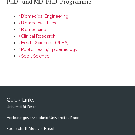
PhD- und MD-PhD-Programme
Biomedical Engineering
Biomedical Ethics
Biomedicine
Clinical Research
Health Sciences (PPHS)
Public Health/ Epidemiology
Sport Science
Quick Links
Universität Basel
Vorlesungsverzeichnis Universität Basel
Fachschaft Medizin Basel